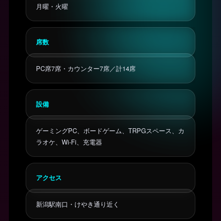
月曜・火曜
席数
PC席7席・カウンター7席／計14席
設備
ゲーミングPC、ボードゲーム、TRPGスペース、カ
ラオケ、Wi-Fi、充電器
アクセス
新潟駅南口・けやき通り近く