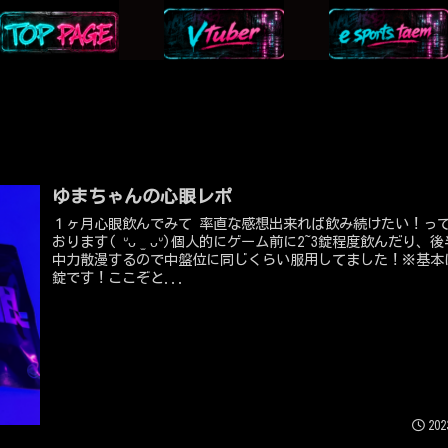
ゆまちゃんの心眼レポ
１ヶ月心眼飲んでみて 率直な感想出来れば飲み続けたい！って思って
おります( ᐡᴗ ̫ ᴗᐡ)個人的にゲーム前に2~3錠程度飲んだり、後半で集
中力散漫するので中盤位に同じくらい服用してました！※基本は
錠です！ここぞと...
202